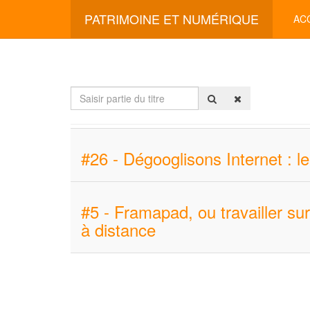
PATRIMOINE ET NUMÉRIQUE
AC
Saisir
partie
du
titre
#26 - Dégooglisons Internet : l
#5 - Framapad, ou travailler s
à distance