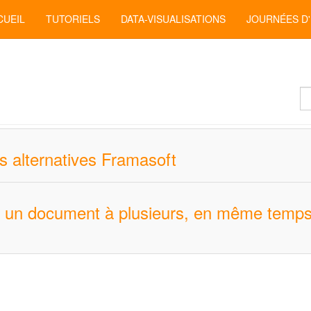
CUEIL
TUTORIELS
DATA-VISUALISATIONS
JOURNÉES D
Af
#
es alternatives Framasoft
ur un document à plusieurs, en même temps