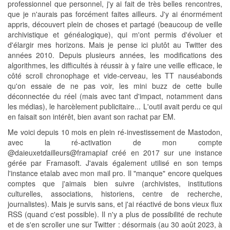
professionnel que personnel, j'y ai fait de très belles rencontres,
que je n'aurais pas forcément faites ailleurs. J'y ai énormément
appris, découvert plein de choses et partagé (beaucoup de veille
archivistique et généalogique), qui m'ont permis d'évoluer et
d'élargir mes horizons. Mais je pense ici plutôt au Twitter des
années 2010. Depuis plusieurs années, les modifications des
algorithmes, les difficultés à réussir à y faire une veille efficace, le
côté scroll chronophage et vide-cerveau, les TT nauséabonds
qu'on essaie de ne pas voir, les mini buzz de cette bulle
déconnectée du réel (mais avec tant d'impact, notamment dans
les médias), le harcèlement publicitaire... L'outil avait perdu ce qui
en faisait son intérêt, bien avant son rachat par EM.
Me voici depuis 10 mois en plein ré-investissement de Mastodon,
avec la ré-activation de mon compte
@daieuxetdailleurs@framapiaf créé en 2017 sur une instance
gérée par Framasoft. J'avais également utilisé en son temps
l'instance etalab avec mon mail pro. Il "manque" encore quelques
comptes que j'aimais bien suivre (archivistes, institutions
culturelles, associations, historiens, centre de recherche,
journalistes). Mais je survis sans, et j'ai réactivé de bons vieux flux
RSS (quand c'est possible). Il n'y a plus de possibilité de rechute
et de s'en scroller une sur Twitter : désormais (au 30 août 2023, à