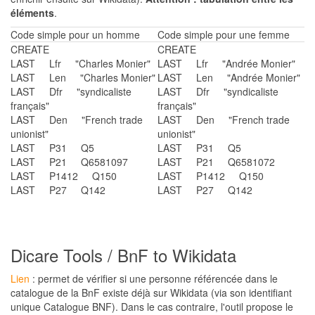
éléments
.
Code simple pour un homme
Code simple pour une femme
CREATE
CREATE
LAST Lfr "Charles Monier"
LAST Lfr "Andrée Monier"
LAST Len "Charles Monier"
LAST Len "Andrée Monier"
LAST Dfr "syndicaliste
LAST Dfr "syndicaliste
français"
français"
LAST Den "French trade
LAST Den "French trade
unionist"
unionist"
LAST P31 Q5
LAST P31 Q5
LAST P21 Q6581097
LAST P21 Q6581072
LAST P1412 Q150
LAST P1412 Q150
LAST P27 Q142
LAST P27 Q142
Dicare Tools / BnF to Wikidata
Lien
: permet de vérifier si une personne référencée dans le
catalogue de la BnF existe déjà sur Wikidata (via son identifiant
unique Catalogue BNF). Dans le cas contraire, l'outil propose le