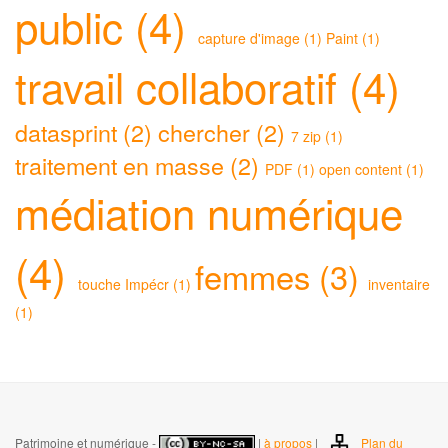
public (4)
capture d'image (1)
Paint (1)
travail collaboratif (4)
datasprint (2)
chercher (2)
7 zip (1)
traitement en masse (2)
PDF (1)
open content (1)
médiation numérique
(4)
femmes (3)
touche Impécr (1)
inventaire
(1)
Patrimoine et numérique -
|
à propos
|
Plan du