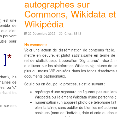
autographes sur
Commons, Wikidata et
Wikipédia
s) est une
semble de
quotidien
22 Décembre 2022
Clics : 8843
es peuvent
utile pour
No comments
.
Voici une action de dissémination de contenus facile,
mettre en oeuvre, et plutôt satisfaisante en terme de 
1
(et de statistiques). L'opération "Signatures"
vise à n
et diffuser sur les plateformes Wiki des signatures de 
plus ou moins VIP croisées dans les fonds d'archives 
documents patrimoniaux.
hat"), les
chaînes de
Seul·e ou en équipe, le processus est le suivant :
res, ou "c"
repérage d'une signature ne figurant pas sur l'arti
orisant les
Wikipédia ou l'élément Wikidata d'une personne ;
numérisation (un appareil photo de téléphone fait 
le sur des
bien l'affaire), sans oublier de bien les métadonn
basiques (nom de l'individu, date et cote du docu