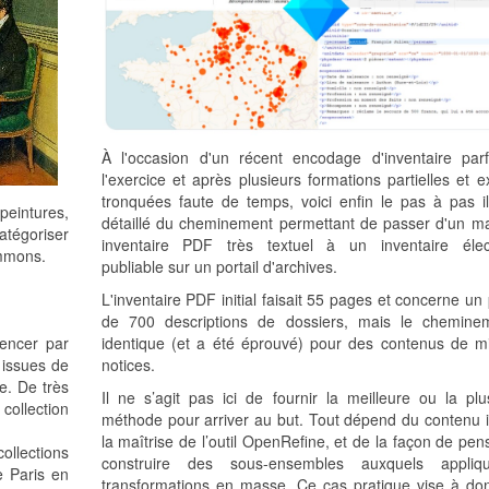
À l'occasion d'un récent encodage d'inventaire parf
l'exercice et après plusieurs formations partielles et 
tronquées faute de temps, voici enfin le pas à pas il
peintures,
détaillé du cheminement permettant de passer d'un ma
atégoriser
inventaire PDF très textuel à un inventaire élec
mmons.
publiable sur un portail d'archives.
L'inventaire PDF initial faisait 55 pages et concerne un
de 700 descriptions de dossiers, mais le chemine
encer par
identique (et a été éprouvé) pour des contenus de mil
t issues de
notices.
ne. De très
Il ne s’agit pas ici de fournir la meilleure ou la pl
ollection
méthode pour arriver au but. Tout dépend du contenu in
la maîtrise de l’outil OpenRefine, et de la façon de pen
llections
construire des sous-ensembles auxquels appliq
e Paris en
transformations en masse. Ce cas pratique vise à do