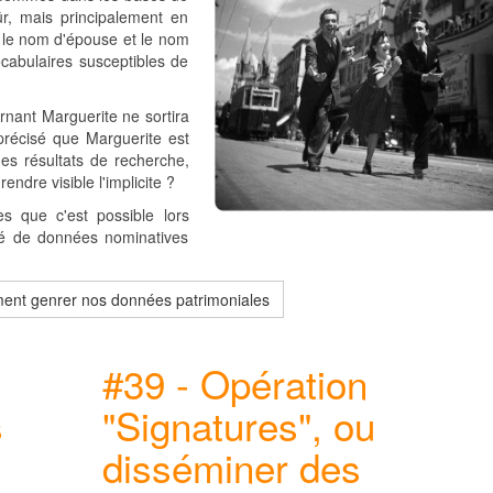
r, mais principalement en
e le nom d'épouse et le nom
cabulaires susceptibles de
rnant Marguerite ne sortira
précisé que Marguerite est
es résultats de recherche,
endre visible l'implicite ?
ès que c'est possible lors
ité de données nominatives
mment genrer nos données patrimoniales
#39 - Opération
s
"Signatures", ou
disséminer des