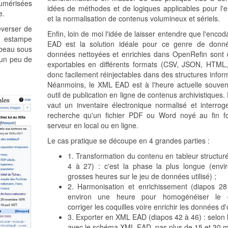
numérisées
idées de méthodes et de logiques applicables pour l'
e.
et la normalisation de contenus volumineux et sériels.
éverser de
Enfin, loin de moi l'idée de laisser entendre que l'enc
 estampe
EAD est la solution idéale pour ce genre de donn
 beau sous
données nettoyées et enrichies dans OpenRefin sont d'
 un peu de
exportables en différents formats (CSV, JSON, HTML, 
donc facilement réinjectables dans des structures infor
Néanmoins, le XML EAD est à l'heure actuelle souvent
outil de publication en ligne de contenus archivistiques.
vaut un inventaire électronique normalisé et interrog
recherche qu'un fichier PDF ou Word noyé au fin f
serveur en local ou en ligne.
Le cas pratique se découpe en 4 grandes parties :
1. Transformation du contenu en tableur structur
4 à 27) : c'est la phase la plus longue (envi
grosses heures sur le jeu de données utilisé) ;
2. Harmonisation et enrichissement (diapos 28
environ une heure pour homogénéiser le c
corriger les coquilles voire enrichir les données d'
3. Exporter en XML EAD (diapos 42 à 46) : selon 
avec le schéma XML EAD, pas plus de 15 et 30 m