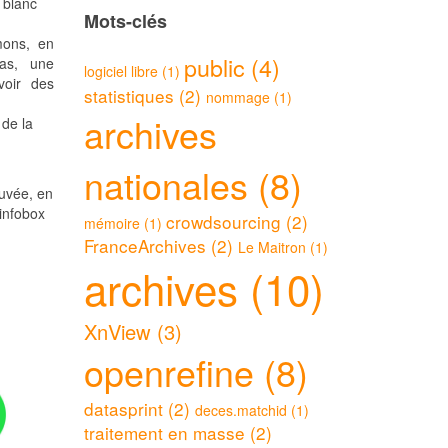
 blanc
Mots-clés
mons, en
public (4)
pas, une
logiciel libre (1)
voir des
statistiques (2)
nommage (1)
archives
 de la
nationales (8)
ouvée, en
infobox
crowdsourcing (2)
mémoire (1)
FranceArchives (2)
Le Maitron (1)
archives (10)
XnView (3)
openrefine (8)
datasprint (2)
deces.matchid (1)
traitement en masse (2)