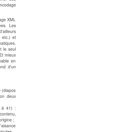
encodage
odage XML
ées. Les
ailleurs
etc.) et
matiques.
 le seul
 Et mieux
eable en
ond d'un
é (diapos
ron deux
 à 41) :
ontenu,
origine ;
l'aisance
inutes