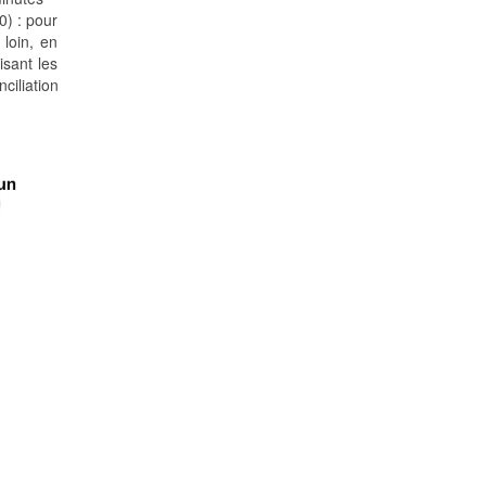
0) : pour
 loin, en
isant les
ciliation