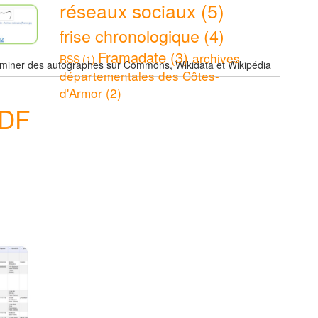
réseaux sociaux (5)
frise chronologique (4)
Framadate (3)
archives
RSS (1)
sséminer des autographes sur Commons, Wikidata et Wikipédia
départementales des Côtes-
d'Armor (2)
PDF