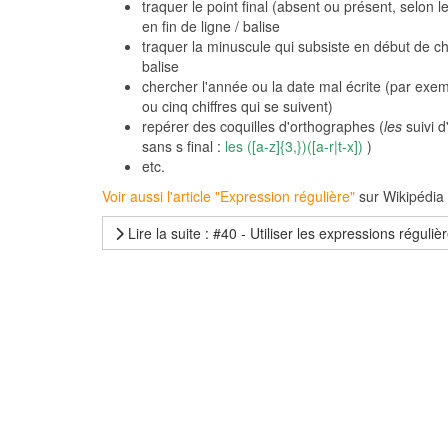
traquer le point final (absent ou présent, selon le
en fin de ligne / balise
traquer la minuscule qui subsiste en début de c
balise
chercher l'année ou la date mal écrite (par exem
ou cinq chiffres qui se suivent)
repérer des coquilles d'orthographes (
les
suivi d
sans s final :
les ([a-z]{3,})([a-r|t-x])
)
etc.
Voir aussi l'article "Expression régulière"
sur Wikipédia
Lire la suite : #40 - Utiliser les expressions réguliè