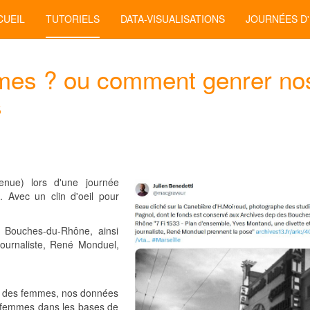
CUEIL
TUTORIELS
DATA-VISUALISATIONS
JOURNÉES D
mmes ? ou comment genrer no
s
enue) lors d'une journée
. Avec un clin d'oeil pour
 Bouches-du-Rhône, ainsi
journaliste, René Monduel,
ion des femmes, nos données
s femmes dans les bases de