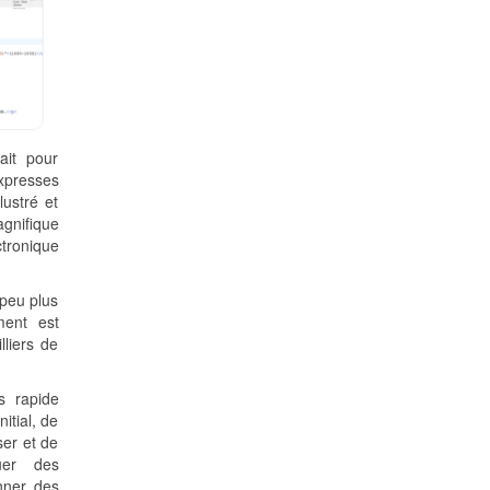
ait pour
expresses
lustré et
gnifique
tronique
 peu plus
ment est
liers de
us rapide
itial, de
ser et de
uer des
nner des