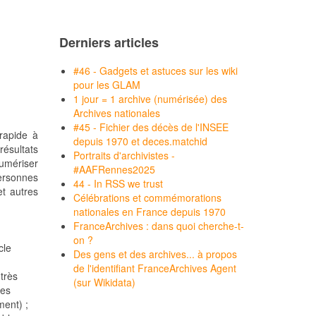
Derniers articles
#46 - Gadgets et astuces sur les wiki
pour les GLAM
1 jour = 1 archive (numérisée) des
Archives nationales
#45 - Fichier des décès de l'INSEE
 rapide à
depuis 1970 et deces.matchid
résultats
Portraits d'archivistes -
umériser
#AAFRennes2025
personnes
44 - In RSS we trust
et autres
Célébrations et commémorations
nationales en France depuis 1970
FranceArchives : dans quoi cherche-t-
on ?
cle
Des gens et des archives... à propos
de l'identifiant FranceArchives Agent
très
(sur Wikidata)
ées
ment) ;