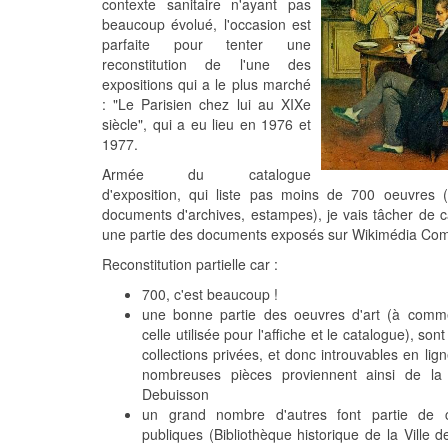
contexte sanitaire n'ayant pas
beaucoup évolué, l'occasion est
parfaite pour tenter une
reconstitution de l'une des
expositions qui a le plus marché
:
"Le Parisien chez lui au XIXe
siècle", qui a eu lieu en 1976 et
1977.
Armée du catalogue
d'exposition, qui liste pas moins de 700 oeuvres (
documents d'archives, estampes), je vais tâcher de c
une partie des documents exposés sur Wikimédia Co
Reconstitution partielle car :
700, c'est beaucoup !
une bonne partie des oeuvres d'art (à comm
celle utilisée pour l'affiche et le catalogue), son
collections privées, et donc introuvables en lig
nombreuses pièces proviennent ainsi de la c
Debuisson
un grand nombre d'autres font partie de co
publiques (Bibliothèque historique de la Ville d