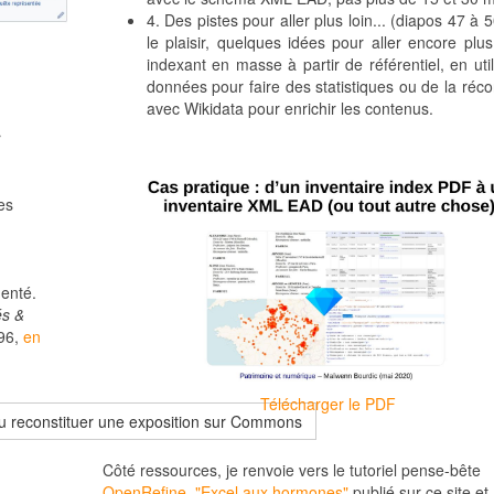
4. Des pistes pour aller plus loin... (diapos 47 à 5
le plaisir, quelques idées pour aller encore plus
indexant en masse à partir de référentiel, en util
données pour faire des statistiques ou de la récon
avec Wikidata pour enrichir les contenus.
r
es
menté.
és &
196,
en
Télécharger le PDF
, ou reconstituer une exposition sur Commons
Côté ressources, je renvoie vers le tutoriel pense-bête
OpenRefine, "Excel aux hormones"
publié sur ce site et