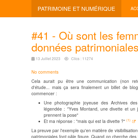
PATRIMOINE ET NUMÉRIQUE
AC
#41 - Où sont les fe
données patrimoniale
13 Juillet 2023
Clics : 11274
No comments
Cela aurait pu être une communication (non ret
d'étude... mais ça sera finalement un billet de blog
commencer :
Une photographie joyeuse des Archives des
légendée : "Yves Montand, une divette et un 
prennent la pose"
(1)
Et ma réponse : "mais qui est la divette ?"
La preuve par l'exemple qu'en matière de visibilisat
patrimoniales font pâle figure. Quand on cherche de