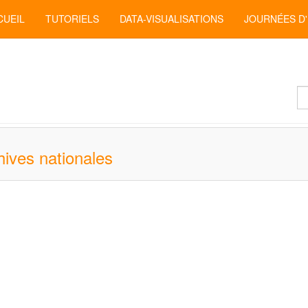
CUEIL
TUTORIELS
DATA-VISUALISATIONS
JOURNÉES D
Af
#
ives nationales