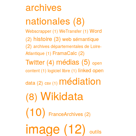
archives
nationales (8)
Word
Webscrapper (1)
WeTransfer (1)
histoire (3)
(2)
web sémantique
(2)
archives départementales de Loire-
FramaCalc (2)
Atlantique (1)
médias (5)
Twitter (4)
open
linked open
content (1)
logiciel libre (1)
médiation
data (2)
csv (1)
Wikidata
(8)
(10)
FranceArchives (2)
image (12)
outils