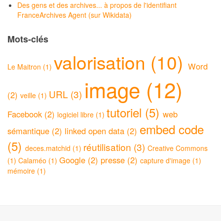
Des gens et des archives... à propos de l'identifiant
FranceArchives Agent (sur Wikidata)
Mots-clés
valorisation (10)
Word
Le Maitron (1)
image (12)
URL (3)
(2)
veille (1)
tutoriel (5)
Facebook (2)
web
logiciel libre (1)
embed code
sémantique (2)
linked open data (2)
(5)
réutilisation (3)
deces.matchid (1)
Creative Commons
Google (2)
presse (2)
(1)
Calaméo (1)
capture d'image (1)
mémoire (1)