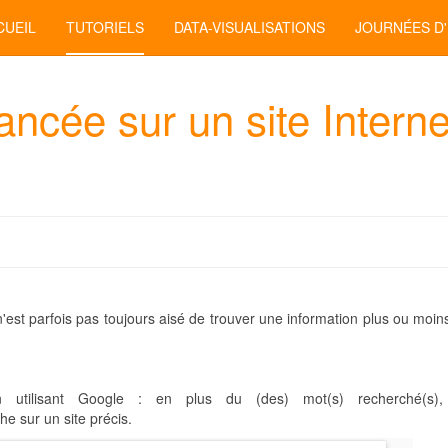
CUEIL
TUTORIELS
DATA-VISUALISATIONS
JOURNÉES D
ncée sur un site Interne
n'est parfois pas toujours aisé de trouver une information plus ou moi
 utilisant Google : en plus du (des) mot(s) recherché(s), 
che sur un site précis.